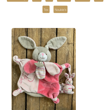
Tex
Noukie's