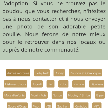
l'adoption. Si vous ne trouvez pas le
doudou que vous recherchez, n'hésitez
pas à nous contacter et à nous envoyer
une photo de son adorable petite
bouille. Nous ferons de notre mieux
pour le retrouver dans nos locaux ou
auprès de notre communauté.
Autres marques
Baby Nat'
Disney
Doudou et Compagnie
Histoires d'ours
Jacadi
Lief!
Kaloo
Klorane
Liliputiens
Mots d'enfants
Moulin Roty
Nattou
Nicotoy / Simba
Gipsy
Sucre d'Orge
Picot
VIB
Sauthon
Kimbaloo
Miffy