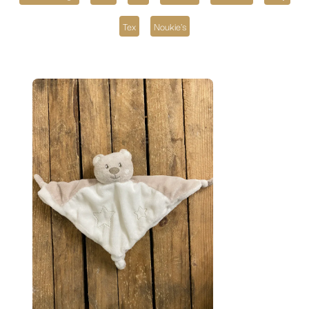
Tex
Noukie's