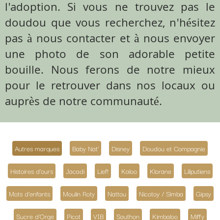
l'adoption. Si vous ne trouvez pas le
doudou que vous recherchez, n'hésitez
pas à nous contacter et à nous envoyer
une photo de son adorable petite
bouille. Nous ferons de notre mieux
pour le retrouver dans nos locaux ou
auprès de notre communauté.
Autres marques
Baby Nat'
Disney
Doudou et Compagnie
Histoires d'ours
Jacadi
Lief!
Kaloo
Klorane
Liliputiens
Mots d'enfants
Moulin Roty
Nattou
Nicotoy / Simba
Gipsy
Sucre d'Orge
Picot
VIB
Sauthon
Kimbaloo
Miffy