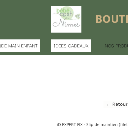
BOUTIQUE FERMÉE 
S CADEAUX
NOS PRODUITS
MATERNITE
← Retour à la liste
PERT FIX - Slip de maintien (filet) - M / L