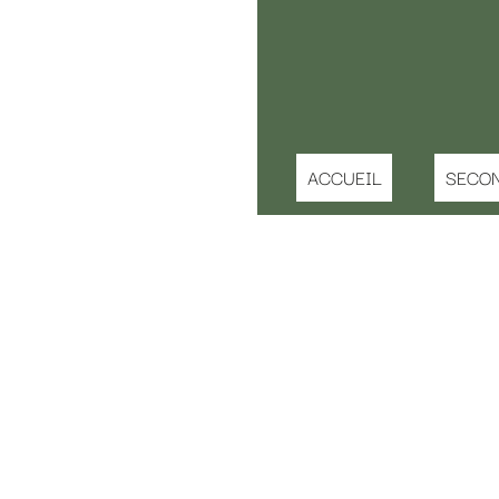
ACCUEIL
SECONDE MAIN ENFANT
IDEE
iD EX