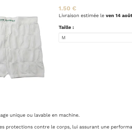
0 €
aison estimée le
ven 14 août
ou le
jeu 13 août
en livraison
le :
hine.
ps, lui assurant une performance optimale.