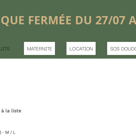
shopping_basket


DU 27/07 AU 16/08
LOCATION
SOS DOUDOU PERDU
CONTACT