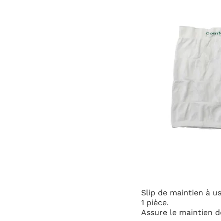
1.5
Livr
Tail
Slip de maintien à usage unique ou lavable en mac
1 pièce.
Assure le maintien des protections contre le cor