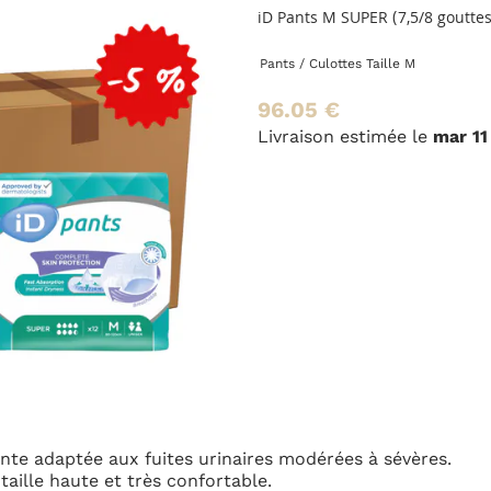
iD Pants M SUPER (7,5/8 gouttes) CARTON
Pants / Culottes
Taille M
96.05 €
Livraison estimée le
mar 11 août
ou le
sam 08 août
en li
res modérées à sévères.
le.