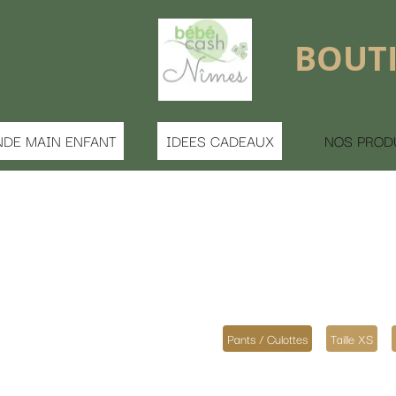
BOUTIQUE FERMÉE 
S CADEAUX
NOS PRODUITS
MATERNITE
Pants / Culottes
Taille XS
Taille S
Taille M
Taille L
Taille