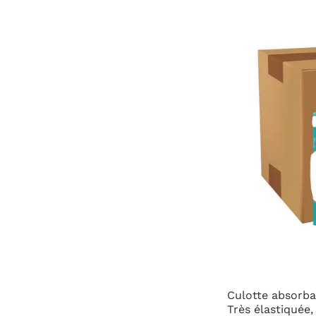
Culotte absorbante adaptée aux fuites urinai
Très élastiquée, taille haute et très confortab