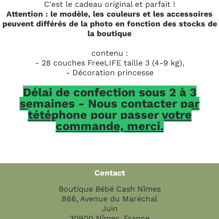
C'est le cadeau original et parfait !
Attention : le modèle, les couleurs et les accessoires
peuvent différés de la photo en fonction des stocks de
la boutique
contenu :
- 28 couches FreeLIFE taille 3 (4-9 kg),
- Décoration princesse
Délai de confection sous 2 à 3
semaines - Nous contacter par
tétéphone pour passer votre
commande, merci.
Contact
Boutique Bébé Cash Nîmes
866, Avenue du Maréchal
Juin
30900 Nîmes, France