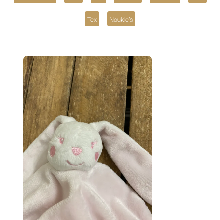
Tex
Noukie's