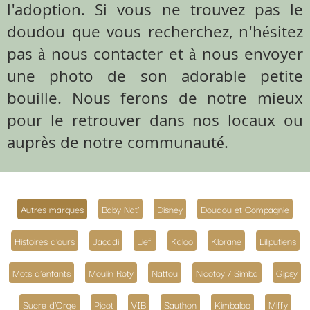
l'adoption. Si vous ne trouvez pas le
doudou que vous recherchez, n'hésitez
pas à nous contacter et à nous envoyer
une photo de son adorable petite
bouille. Nous ferons de notre mieux
pour le retrouver dans nos locaux ou
auprès de notre communauté.
Autres marques
Baby Nat'
Disney
Doudou et Compagnie
Histoires d'ours
Jacadi
Lief!
Kaloo
Klorane
Liliputiens
Mots d'enfants
Moulin Roty
Nattou
Nicotoy / Simba
Gipsy
Sucre d'Orge
Picot
VIB
Sauthon
Kimbaloo
Miffy