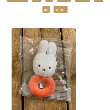
Tex
Noukie's