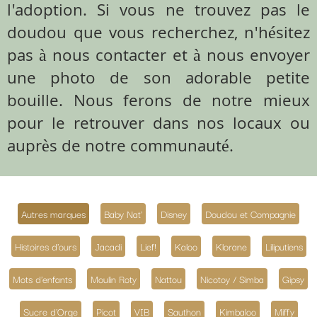
l'adoption. Si vous ne trouvez pas le
doudou que vous recherchez, n'hésitez
pas à nous contacter et à nous envoyer
une photo de son adorable petite
bouille. Nous ferons de notre mieux
pour le retrouver dans nos locaux ou
auprès de notre communauté.
Autres marques
Baby Nat'
Disney
Doudou et Compagnie
Histoires d'ours
Jacadi
Lief!
Kaloo
Klorane
Liliputiens
Mots d'enfants
Moulin Roty
Nattou
Nicotoy / Simba
Gipsy
Sucre d'Orge
Picot
VIB
Sauthon
Kimbaloo
Miffy