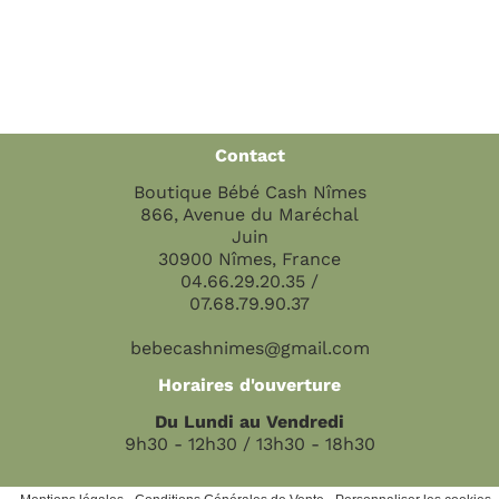
Contact
Boutique Bébé Cash Nîmes
866, Avenue du Maréchal
Juin
30900 Nîmes, France
04.66.29.20.35 /
07.68.79.90.37
bebecashnimes@gmail.com
Horaires d'ouverture
Du Lundi au Vendredi
9h30 - 12h30 / 13h30 - 18h30