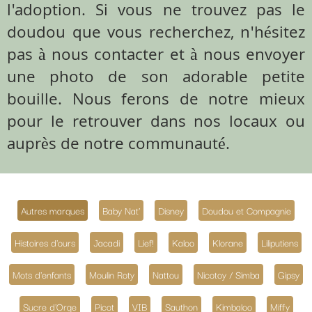
l'adoption. Si vous ne trouvez pas le
doudou que vous recherchez, n'hésitez
pas à nous contacter et à nous envoyer
une photo de son adorable petite
bouille. Nous ferons de notre mieux
pour le retrouver dans nos locaux ou
auprès de notre communauté.
Autres marques
Baby Nat'
Disney
Doudou et Compagnie
Histoires d'ours
Jacadi
Lief!
Kaloo
Klorane
Liliputiens
Mots d'enfants
Moulin Roty
Nattou
Nicotoy / Simba
Gipsy
Sucre d'Orge
Picot
VIB
Sauthon
Kimbaloo
Miffy