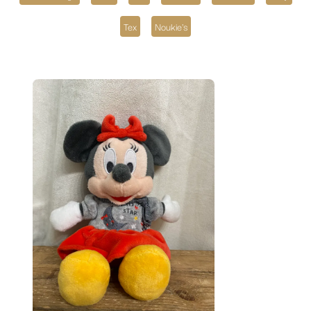
Tex
Noukie's