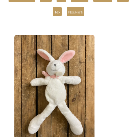
Tex
Noukie's