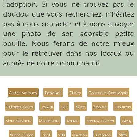
l'adoption. Si vous ne trouvez pas le
doudou que vous recherchez, n'hésitez
pas à nous contacter et à nous envoyer
une photo de son adorable petite
bouille. Nous ferons de notre mieux
pour le retrouver dans nos locaux ou
auprès de notre communauté.
Autres marques
Baby Nat'
Disney
Doudou et Compagnie
Histoires d'ours
Jacadi
Lief!
Kaloo
Klorane
Liliputiens
Mots d'enfants
Moulin Roty
Nattou
Nicotoy / Simba
Gipsy
Sucre d'Orge
Picot
VIB
Sauthon
Kimbaloo
Miffy