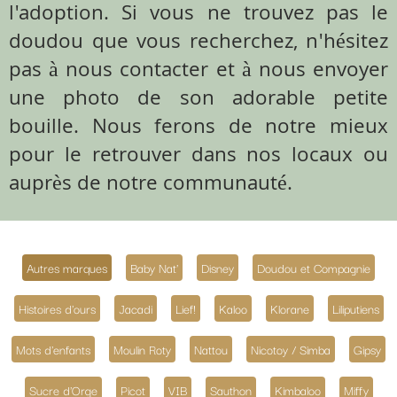
l'adoption. Si vous ne trouvez pas le
doudou que vous recherchez, n'hésitez
pas à nous contacter et à nous envoyer
une photo de son adorable petite
bouille. Nous ferons de notre mieux
pour le retrouver dans nos locaux ou
auprès de notre communauté.
Autres marques
Baby Nat'
Disney
Doudou et Compagnie
Histoires d'ours
Jacadi
Lief!
Kaloo
Klorane
Liliputiens
Mots d'enfants
Moulin Roty
Nattou
Nicotoy / Simba
Gipsy
Sucre d'Orge
Picot
VIB
Sauthon
Kimbaloo
Miffy