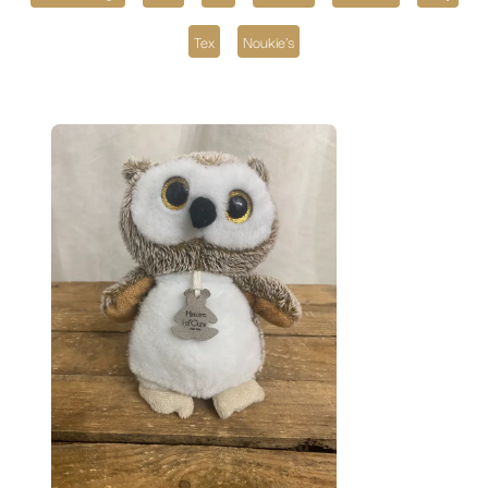
Tex
Noukie's