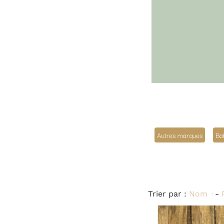
Autres marques
Baby Nat'
Disney
Doudou et Compa
Gipsy
Trier par :
Nom
-
Prix