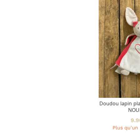
Doudou lapin plat taupe/fuchsia -
Do
NOUKIE'S
9.90 €
Plus qu'un seul article