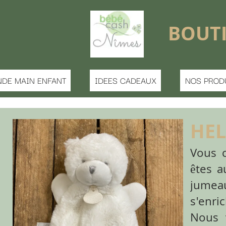
BOUTIQUE FERMÉE 
S CADEAUX
NOS PRODUITS
MATERNITE
HELP !!! Bébé a
Vous cherchez LE doudou 
êtes au bon endroit ! Parc
jumeau de son doudou 
s'enrichit régulièrement 
Nous vous proposons des 