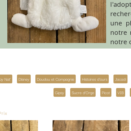
l'adoption. Si vous ne t
recherchez, n'hésitez pas à
une photo de son adorable
notre mieux pour le retrou
notre communauté.
gnie
Histoires d'ours
Jacadi
Lief!
Kaloo
Klorane
Liliputie
Sucre d'Orge
Picot
VIB
Sauthon
Kimbaloo
Miffy
Tex