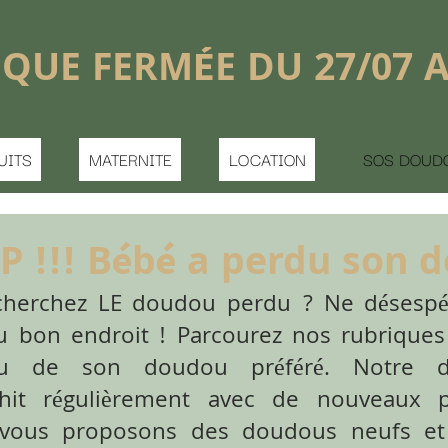
shopping_basket


DU 27/07 AU 16/08
LOCATION
SOS DOUDOU PERDU
CONTACT
 perdu son doudou !
perdu ? Ne désespérez pas, vous
ourez nos rubriques et trouvez le
préféré. Notre doudouthèque
avec de nouveaux pensionnaires.
doudous neufs et d'occasion à