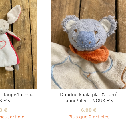
udou koala plat & carré
jaune/bleu - NOUKIE'S
6.99 €
Plus que 2 articles