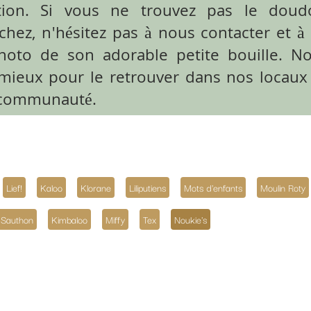
rouvez pas le doudou que vous
 nous contacter et à nous envoyer
 petite bouille. Nous ferons de
ver dans nos locaux ou auprès de
ns
Mots d'enfants
Moulin Roty
Nattou
Nicotoy / Simba
Noukie's