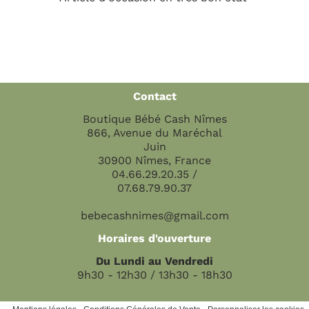
Contact
Boutique Bébé Cash Nîmes
866, Avenue du Maréchal
Juin
30900 Nîmes, France
04.66.29.20.35 /
07.68.79.90.37
bebecashnimes@gmail.com
Horaires d'ouverture
Du Lundi au Vendredi
9h30 - 12h30 / 13h30 - 18h30