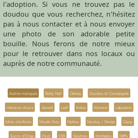
l'adoption. Si vous ne trouvez pas le
doudou que vous recherchez, n'hésitez
pas à nous contacter et à nous envoyer
une photo de son adorable petite
bouille. Nous ferons de notre mieux
pour le retrouver dans nos locaux ou
auprès de notre communauté.
Autres marques
Baby Nat'
Disney
Doudou et Compagnie
Histoires d'ours
Jacadi
Lief!
Kaloo
Klorane
Liliputiens
Mots d'enfants
Moulin Roty
Nattou
Nicotoy / Simba
Gipsy
Sucre d'Orge
Picot
VIB
Sauthon
Kimbaloo
Miffy