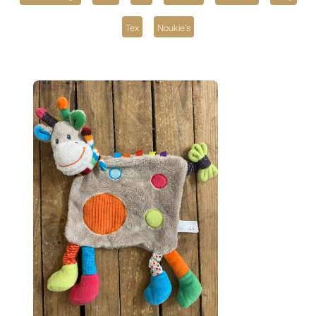
Tex
Noukie's