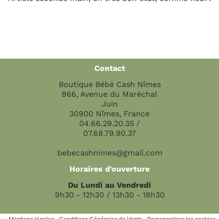
Contact
Boutique Bébé Cash Nîmes
866, Avenue du Maréchal
Juin
30900 Nîmes, France
04.66.29.20.35 /
07.68.79.90.37
bebecashnimes@gmail.com
Horaires d'ouverture
Du Lundi au Vendredi
9h30 - 12h30 / 13h30 - 18h30