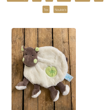
Tex
Noukie's