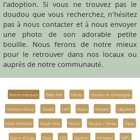
l'adoption. Si vous ne trouvez pas le
doudou que vous recherchez, n'hésitez
pas à nous contacter et à nous envoyer
une photo de son adorable petite
bouille. Nous ferons de notre mieux
pour le retrouver dans nos locaux ou
auprès de notre communauté.
Autres marques
Baby Nat'
Disney
Doudou et Compagnie
Histoires d'ours
Jacadi
Lief!
Kaloo
Klorane
Liliputiens
Mots d'enfants
Moulin Roty
Nattou
Nicotoy / Simba
Gipsy
Sucre d'Orge
Picot
VIB
Sauthon
Kimbaloo
Miffy