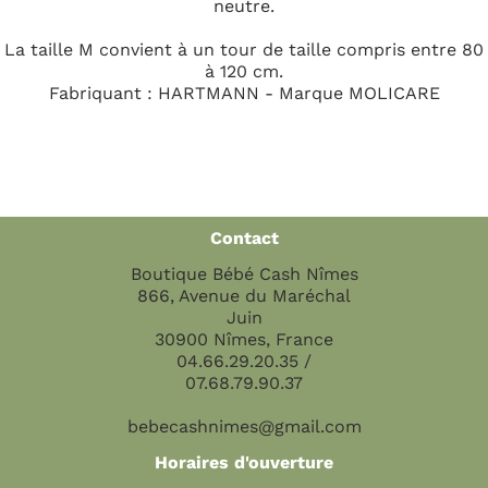
neutre.
La taille M convient à un tour de taille compris entre 80
à 120 cm.
Fabriquant : HARTMANN - Marque MOLICARE
Contact
Boutique Bébé Cash Nîmes
866, Avenue du Maréchal
Juin
30900 Nîmes, France
04.66.29.20.35 /
07.68.79.90.37
bebecashnimes@gmail.com
Horaires d'ouverture