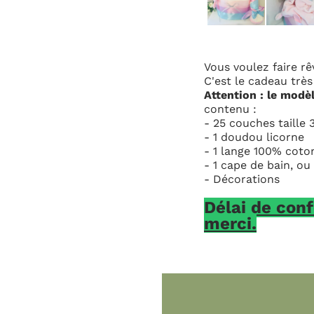
Vous voulez faire rêver une amie qui vient de met
C'est le cadeau très complet, original et parfait !
Attention : le modèle, les couleurs et les acces
contenu :
- 25 couches taille 3 (4-9 kg),
- 1 doudou licorne
- 1 lange 100% coton OKEO-TEX,
- 1 cape de bain, ou 1 body ou 1 pyjama
- Décorations
Délai de confection sous 2 à 3 
merci.
Contact