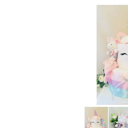
Gât
49
Ru