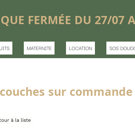
shopping_basket


DU 27/07 AU 16/08
LOCATION
SOS DOUDOU PERDU
CONTACT
r commande