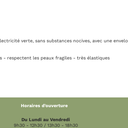
ces nocives, avec une enveloppe intérieure douce
es - très élastiques
e
di
 18h30