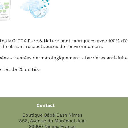
 fabriquées avec 100% d'électricité verte, sans substan
 l’environnement.
nt - barrières anti-fuites - respectent les peaux fragil
Horaires d'ouvertur
h Nîmes
Du Lundi au Vendre
chal Juin
9h30 - 12h30 / 13h30 -
ance