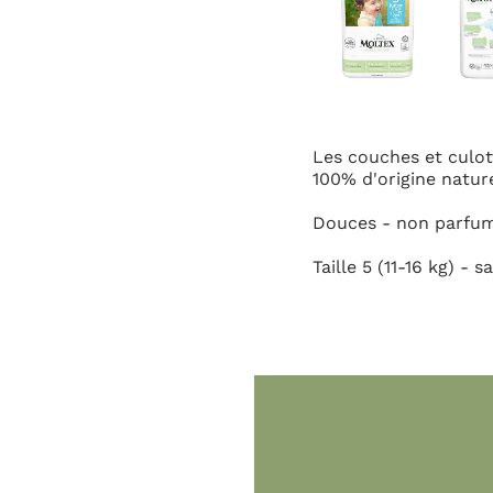
Les couches et culottes MOLTEX Pure & Nature sont
100% d'origine naturelle et sont respectueuses de
Douces - non parfumées - testées dermatologiqueme
Taille 5 (11-16 kg) - sachet de 25 unités.
Contact
Boutique Bébé Cas
866, Avenue du Maré
30900 Nîmes, Fr