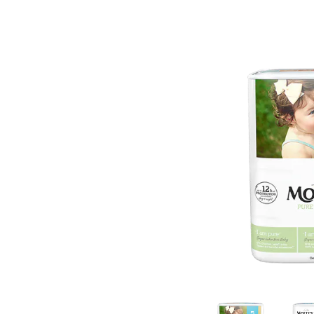
Couc
12.