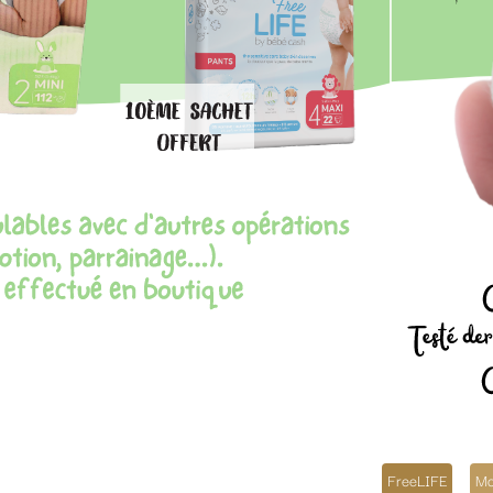
FreeLIFE
Moltex
Swimmies