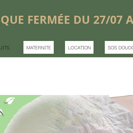
shopping_basket


DU 27/07 AU 16/08
LOCATION
SOS DOUDOU PERDU
CONTACT