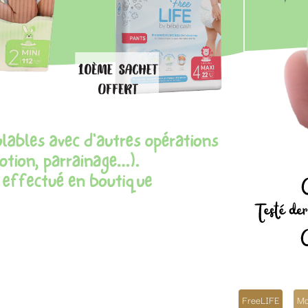
FreeLIFE
Moltex
Swimmies