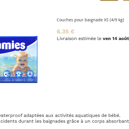
hes pour baignade XS (4/9 kg)
5 €
aison estimée le
ven 14 août
ou le
jeu 13 août
en livraison
tés aquatiques de bébé.
grâce à un corps absorbant spécial qui ne gonfle pas quan