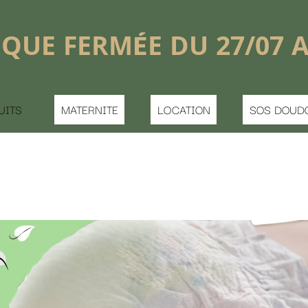
shopping_basket


DU 27/07 AU 16/08
LOCATION
SOS DOUDOU PERDU
CONTACT