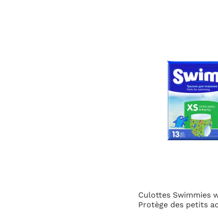
Couc
6.3
Livr
Culottes Swimmies waterproof adaptées aux activi
Protège des petits accidents durant les baignades 